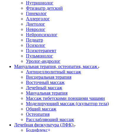
Нутрициолог
Фтизиатр детский
Гинеколог
Аллерголог
Диетолог
Невролог
Нейропсихолог
Педиатр
Психолог
Психотерапевт
Пульмонолог
Уролог-андролог
Мануальная терапия, остеопатия, массаж
Антицеллюлитный массаж
Висцеральная терапия
Восточный массаж
Лечебный массаж
Мануальная терапия
Массаж тибетскими поющими чашами
Моделирующий массаж (скульптор тела)
Общий массаж
Остеопатия
Расслабляющий массаж
Лечебная физкультура (ЛФК)
Бодифлекс+