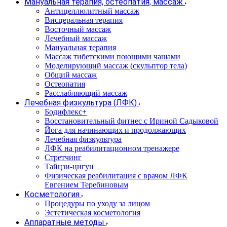
Мануальная терапия, остеопатия, массаж
Антицеллюлитный массаж
Висцеральная терапия
Восточный массаж
Лечебный массаж
Мануальная терапия
Массаж тибетскими поющими чашами
Моделирующий массаж (скульптор тела)
Общий массаж
Остеопатия
Расслабляющий массаж
Лечебная физкультура (ЛФК)
Бодифлекс+
Восстановительный фитнес с Ириной Садыковой
Йога для начинающих и продолжающих
Лечебная физкультура
ЛФК на реабилитационном тренажере
Стретчинг
Тайцзи-цигун
Физическая реабилитация с врачом ЛФК
Евгением Теребиновым
Косметология
Процедуры по уходу за лицом
Эстетическая косметология
Аппаратные методы