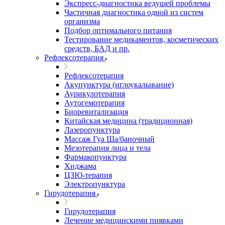
Экспресс-диагностика ведущей проблемы
Частичная диагностика одной из систем
организма
Подбор оптимального питания
Тестирование медикаментов, косметических
средств, БАД и пр.
Рефлексотерапия
Рефлексотерапия
Акупунктура (иглоукалывание)
Аурикулотерапия
Аутогемотерапия
Биоревитализация
Китайская медицина (традиционная)
Лазеропунктура
Массаж Гуа Ша/баночный
Мезотерапия лица и тела
Фармакопунктура
Хиджама
ЦЗЮ-терапия
Электропунктура
Гирудотерапия
Гирудотерапия
Лечение медицинскими пиявками