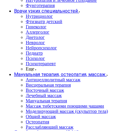
Натуропатия и лечебное голодание
Фунготерапия
Врачи узких специальностей
Нутрициолог
Фтизиатр детский
Гинеколог
Аллерголог
Диетолог
Невролог
Нейропсихолог
Педиатр
Психолог
Психотерапевт
Еще
Мануальная терапия, остеопатия, массаж
Антицеллюлитный массаж
Висцеральная терапия
Восточный массаж
Лечебный массаж
Мануальная терапия
Массаж тибетскими поющими чашами
Моделирующий массаж (скульптор тела)
Общий массаж
Остеопатия
Расслабляющий массаж