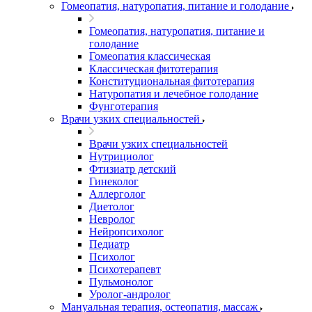
Гомеопатия, натуропатия, питание и голодание
Гомеопатия, натуропатия, питание и
голодание
Гомеопатия классическая
Классическая фитотерапия
Конституциональная фитотерапия
Натуропатия и лечебное голодание
Фунготерапия
Врачи узких специальностей
Врачи узких специальностей
Нутрициолог
Фтизиатр детский
Гинеколог
Аллерголог
Диетолог
Невролог
Нейропсихолог
Педиатр
Психолог
Психотерапевт
Пульмонолог
Уролог-андролог
Мануальная терапия, остеопатия, массаж