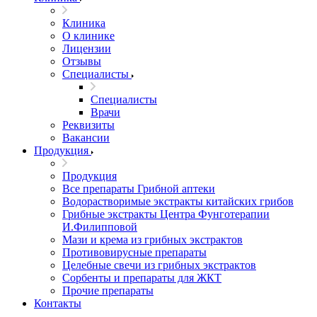
Клиника
О клинике
Лицензии
Отзывы
Специалисты
Специалисты
Врачи
Реквизиты
Вакансии
Продукция
Продукция
Все препараты Грибной аптеки
Водорастворимые экстракты китайских грибов
Грибные экстракты Центра Фунготерапии
И.Филипповой
Мази и крема из грибных экстрактов
Противовирусные препараты
Целебные свечи из грибных экстрактов
Сорбенты и препараты для ЖКТ
Прочие препараты
Контакты