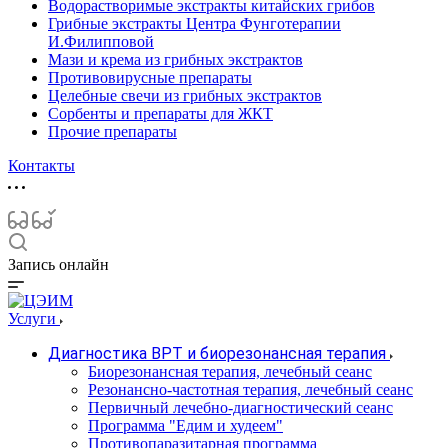
Водорастворимые экстракты китайских грибов
Грибные экстракты Центра Фунготерапии
И.Филипповой
Мази и крема из грибных экстрактов
Противовирусные препараты
Целебные свечи из грибных экстрактов
Сорбенты и препараты для ЖКТ
Прочие препараты
Контакты
Запись онлайн
Услуги
Диагностика ВРТ и биорезонансная терапия
Биорезонансная терапия, лечебный сеанс
Резонансно-частотная терапия, лечебный сеанс
Первичный лечебно-диагностический сеанс
Программа "Едим и худеем"
Противопаразитарная программа