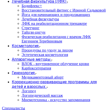
Лечебная физкультура (ЛФК)
Бодифлекс+
Восстановительный фитнес с Ириной Садыковой
Йога для начинающих и продолжающих
Лечебная физкультура
ЛФК на реабилитационном тренажере
Стретчинг
Тайцзи-цигун
Физическая реабилитация с врачом ЛФК
Евгением Теребиновым
Косметология
Процедуры по уходу за лицом
Эстетическая косметология
Аппаратные методы
ВЛОК - внутривенное облучение крови
Карбокситерапия
Гинекология
Медикаментозный аборт
Коррекционно-развивающие программы для
детей и взрослых:
Логопед
Логопедический массаж
Мнемотехника - искусство запоминания
Специалисты