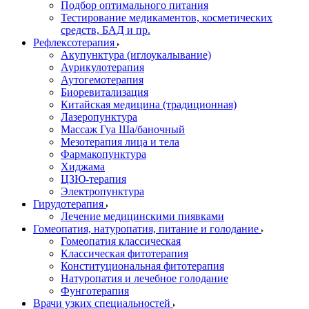
Подбор оптимального питания
Тестирование медикаментов, косметических
средств, БАД и пр.
Рефлексотерапия
Акупунктура (иглоукалывание)
Аурикулотерапия
Аутогемотерапия
Биоревитализация
Китайская медицина (традиционная)
Лазеропунктура
Массаж Гуа Ша/баночный
Мезотерапия лица и тела
Фармакопунктура
Хиджама
ЦЗЮ-терапия
Электропунктура
Гирудотерапия
Лечение медицинскими пиявками
Гомеопатия, натуропатия, питание и голодание
Гомеопатия классическая
Классическая фитотерапия
Конституциональная фитотерапия
Натуропатия и лечебное голодание
Фунготерапия
Врачи узких специальностей