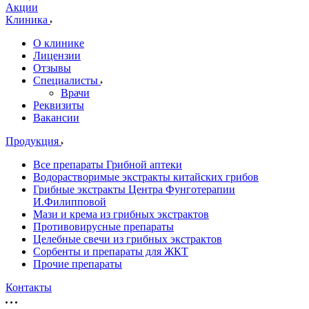
Акции
Клиника
О клинике
Лицензии
Отзывы
Специалисты
Врачи
Реквизиты
Вакансии
Продукция
Все препараты Грибной аптеки
Водорастворимые экстракты китайских грибов
Грибные экстракты Центра Фунготерапии
И.Филипповой
Мази и крема из грибных экстрактов
Противовирусные препараты
Целебные свечи из грибных экстрактов
Сорбенты и препараты для ЖКТ
Прочие препараты
Контакты