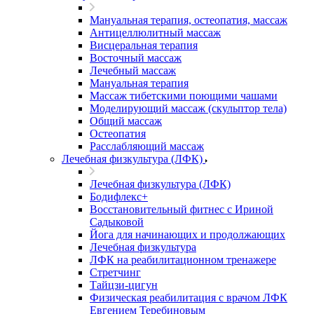
Мануальная терапия, остеопатия, массаж
Антицеллюлитный массаж
Висцеральная терапия
Восточный массаж
Лечебный массаж
Мануальная терапия
Массаж тибетскими поющими чашами
Моделирующий массаж (скульптор тела)
Общий массаж
Остеопатия
Расслабляющий массаж
Лечебная физкультура (ЛФК)
Лечебная физкультура (ЛФК)
Бодифлекс+
Восстановительный фитнес с Ириной
Садыковой
Йога для начинающих и продолжающих
Лечебная физкультура
ЛФК на реабилитационном тренажере
Стретчинг
Тайцзи-цигун
Физическая реабилитация с врачом ЛФК
Евгением Теребиновым