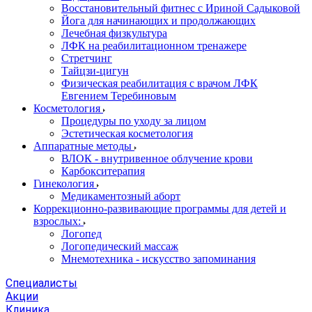
Восстановительный фитнес с Ириной Садыковой
Йога для начинающих и продолжающих
Лечебная физкультура
ЛФК на реабилитационном тренажере
Стретчинг
Тайцзи-цигун
Физическая реабилитация с врачом ЛФК
Евгением Теребиновым
Косметология
Процедуры по уходу за лицом
Эстетическая косметология
Аппаратные методы
ВЛОК - внутривенное облучение крови
Карбокситерапия
Гинекология
Медикаментозный аборт
Коррекционно-развивающие программы для детей и
взрослых:
Логопед
Логопедический массаж
Мнемотехника - искусство запоминания
Специалисты
Акции
Клиника