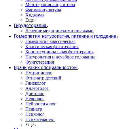
Мезотерапия лица и тела
Фармакопунктура
Хиджама
Еще
Гирудотерапия
Лечение медицинскими пиявками
Гомеопатия, натуропатия, питание и голодание
Гомеопатия классическая
Классическая фитотерапия
Конституциональная фитотерапия
Натуропатия и лечебное голодание
Фунготерапия
Врачи узких специальностей
Нутрициолог
Фтизиатр детский
Гинеколог
Аллерголог
Диетолог
Невролог
Нейропсихолог
Педиатр
Психолог
Психотерапевт
Еще