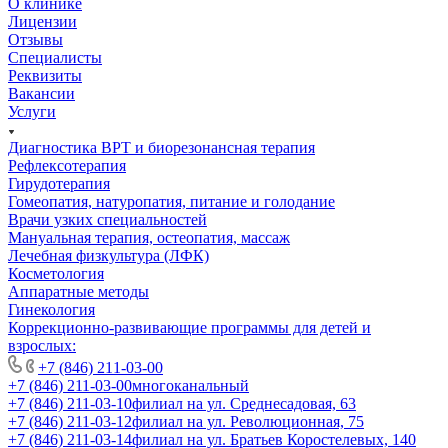
О клинике
Лицензии
Отзывы
Специалисты
Реквизиты
Вакансии
Услуги
Диагностика ВРТ и биорезонансная терапия
Рефлексотерапия
Гирудотерапия
Гомеопатия, натуропатия, питание и голодание
Врачи узких специальностей
Мануальная терапия, остеопатия, массаж
Лечебная физкультура (ЛФК)
Косметология
Аппаратные методы
Гинекология
Коррекционно-развивающие программы для детей и
взрослых:
+7 (846) 211-03-00
+7 (846) 211-03-00
многоканальный
+7 (846) 211-03-10
филиал на ул. Среднесадовая, 63
+7 (846) 211-03-12
филиал на ул. Революционная, 75
+7 (846) 211-03-14
филиал на ул. Братьев Коростелевых, 140