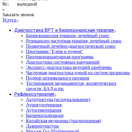
Вс: выходной
Заказать звонок
Услуги
Диагностика ВРТ и биорезонансная терапия
Биорезонансная терапия, лечебный сеанс
Резонансно-частотная терапия, лечебный сеанс
Первичный лечебно-диагностический сеанс
Программа "Едим и худеем"
Противопаразитарная программа
Диагностика системных нарушений
Экспресс-диагностика ведущей проблемы
Частичная диагностика одной из систем организма
Подбор оптимального питания
Тестирование медикаментов, косметических
средств, БАД и пр.
Рефлексотерапия
Акупунктура (иглоукалывание)
Аурикулотерапия
Аутогемотерапия
Биоревитализация
Китайская медицина (традиционная)
Лазеропунктура
Массаж Гуа Ша/баночный