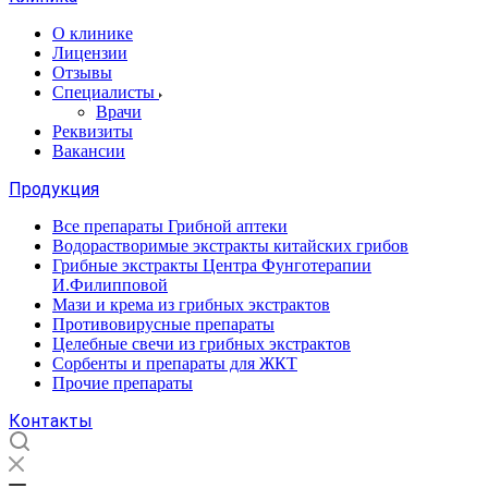
О клинике
Лицензии
Отзывы
Специалисты
Врачи
Реквизиты
Вакансии
Продукция
Все препараты Грибной аптеки
Водорастворимые экстракты китайских грибов
Грибные экстракты Центра Фунготерапии
И.Филипповой
Мази и крема из грибных экстрактов
Противовирусные препараты
Целебные свечи из грибных экстрактов
Сорбенты и препараты для ЖКТ
Прочие препараты
Контакты