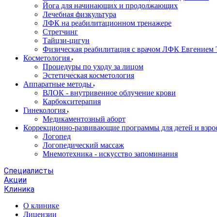
Йога для начинающих и продолжающих
Лечебная физкультура
ЛФК на реабилитационном тренажере
Стретчинг
Тайцзи-цигун
Физическая реабилитация с врачом ЛФК Евгением
Косметология
Процедуры по уходу за лицом
Эстетическая косметология
Аппаратные методы
ВЛОК - внутривенное облучение крови
Карбокситерапия
Гинекология
Медикаментозный аборт
Коррекционно-развивающие программы для детей и взро
Логопед
Логопедический массаж
Мнемотехника - искусство запоминания
Специалисты
Акции
Клиника
О клинике
Лицензии