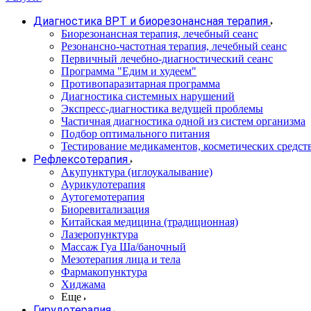
Диагностика ВРТ и биорезонансная терапия
Биорезонансная терапия, лечебный сеанс
Резонансно-частотная терапия, лечебный сеанс
Первичный лечебно-диагностический сеанс
Программа "Едим и худеем"
Противопаразитарная программа
Диагностика системных нарушений
Экспресс-диагностика ведущей проблемы
Частичная диагностика одной из систем организма
Подбор оптимального питания
Тестирование медикаментов, косметических средств
Рефлексотерапия
Акупунктура (иглоукалывание)
Аурикулотерапия
Аутогемотерапия
Биоревитализация
Китайская медицина (традиционная)
Лазеропунктура
Массаж Гуа Ша/баночный
Мезотерапия лица и тела
Фармакопунктура
Хиджама
Еще
Гирудотерапия