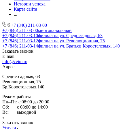
Истории успеха
Карта сайта
...
+7 (846) 211-03-00
+7 (846) 211-03-00
многоканальный
+7 (846) 211-03-10
филиал на ул. Среднесадовая, 63
+7 (846) 211-03-12
филиал на ул. Революционная, 75
+7 (846) 211-03-14
филиал на ул. Братьев Коростелевых, 140
Заказать звонок
E-mail
info@ceim.ru
Адрес
Средне-садовая, 63
Революционная, 75
Бр.Коростелевых,140
Режим работы
Пн–Пт: с 08:00 до 20:00
Сб: с 08:00 до 14:00
Вс: выходной
Заказать звонок
Услуги