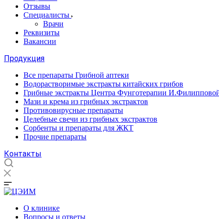
Отзывы
Специалисты
Врачи
Реквизиты
Вакансии
Продукция
Все препараты Грибной аптеки
Водорастворимые экстракты китайских грибов
Грибные экстракты Центра Фунготерапии И.Филиппово
Мази и крема из грибных экстрактов
Противовирусные препараты
Целебные свечи из грибных экстрактов
Сорбенты и препараты для ЖКТ
Прочие препараты
Контакты
О клинике
Вопросы и ответы