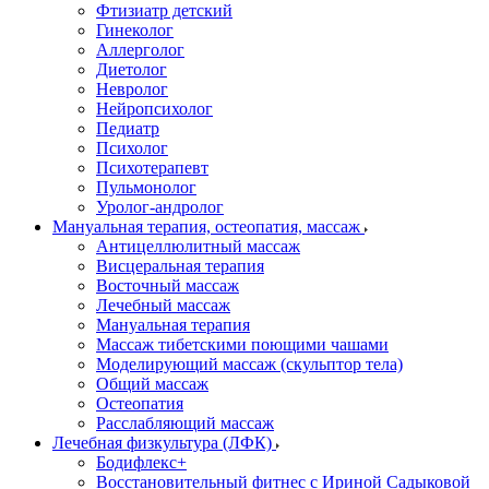
Фтизиатр детский
Гинеколог
Аллерголог
Диетолог
Невролог
Нейропсихолог
Педиатр
Психолог
Психотерапевт
Пульмонолог
Уролог-андролог
Мануальная терапия, остеопатия, массаж
Антицеллюлитный массаж
Висцеральная терапия
Восточный массаж
Лечебный массаж
Мануальная терапия
Массаж тибетскими поющими чашами
Моделирующий массаж (скульптор тела)
Общий массаж
Остеопатия
Расслабляющий массаж
Лечебная физкультура (ЛФК)
Бодифлекс+
Восстановительный фитнес с Ириной Садыковой