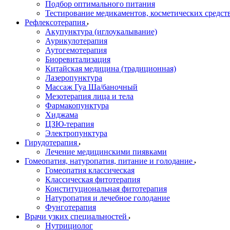
Подбор оптимального питания
Тестирование медикаментов, косметических средств
Рефлексотерапия
Акупунктура (иглоукалывание)
Аурикулотерапия
Аутогемотерапия
Биоревитализация
Китайская медицина (традиционная)
Лазеропунктура
Массаж Гуа Ша/баночный
Мезотерапия лица и тела
Фармакопунктура
Хиджама
ЦЗЮ-терапия
Электропунктура
Гирудотерапия
Лечение медицинскими пиявками
Гомеопатия, натуропатия, питание и голодание
Гомеопатия классическая
Классическая фитотерапия
Конституциональная фитотерапия
Натуропатия и лечебное голодание
Фунготерапия
Врачи узких специальностей
Нутрициолог