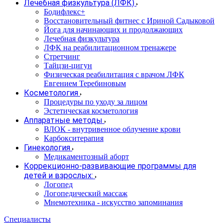
Лечебная физкультура (ЛФК)
Бодифлекс+
Восстановительный фитнес с Ириной Садыковой
Йога для начинающих и продолжающих
Лечебная физкультура
ЛФК на реабилитационном тренажере
Стретчинг
Тайцзи-цигун
Физическая реабилитация с врачом ЛФК
Евгением Теребиновым
Косметология
Процедуры по уходу за лицом
Эстетическая косметология
Аппаратные методы
ВЛОК - внутривенное облучение крови
Карбокситерапия
Гинекология
Медикаментозный аборт
Коррекционно-развивающие программы для
детей и взрослых:
Логопед
Логопедический массаж
Мнемотехника - искусство запоминания
Специалисты