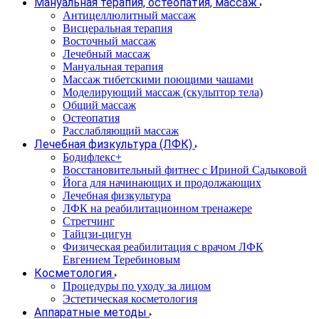
Мануальная терапия, остеопатия, массаж
Антицеллюлитный массаж
Висцеральная терапия
Восточный массаж
Лечебный массаж
Мануальная терапия
Массаж тибетскими поющими чашами
Моделирующий массаж (скульптор тела)
Общий массаж
Остеопатия
Расслабляющий массаж
Лечебная физкультура (ЛФК)
Бодифлекс+
Восстановительный фитнес с Ириной Садыковой
Йога для начинающих и продолжающих
Лечебная физкультура
ЛФК на реабилитационном тренажере
Стретчинг
Тайцзи-цигун
Физическая реабилитация с врачом ЛФК
Евгением Теребиновым
Косметология
Процедуры по уходу за лицом
Эстетическая косметология
Аппаратные методы