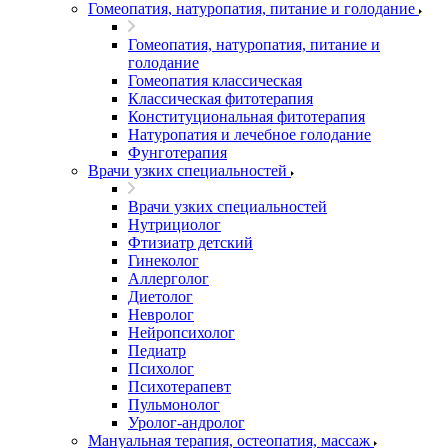
Гомеопатия, натуропатия, питание и голодание
Гомеопатия, натуропатия, питание и
голодание
Гомеопатия классическая
Классическая фитотерапия
Конституциональная фитотерапия
Натуропатия и лечебное голодание
Фунготерапия
Врачи узких специальностей
Врачи узких специальностей
Нутрициолог
Фтизиатр детский
Гинеколог
Аллерголог
Диетолог
Невролог
Нейропсихолог
Педиатр
Психолог
Психотерапевт
Пульмонолог
Уролог-андролог
Мануальная терапия, остеопатия, массаж