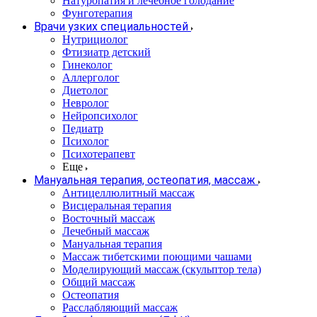
Натуропатия и лечебное голодание
Фунготерапия
Врачи узких специальностей
Нутрициолог
Фтизиатр детский
Гинеколог
Аллерголог
Диетолог
Невролог
Нейропсихолог
Педиатр
Психолог
Психотерапевт
Еще
Мануальная терапия, остеопатия, массаж
Антицеллюлитный массаж
Висцеральная терапия
Восточный массаж
Лечебный массаж
Мануальная терапия
Массаж тибетскими поющими чашами
Моделирующий массаж (скульптор тела)
Общий массаж
Остеопатия
Расслабляющий массаж