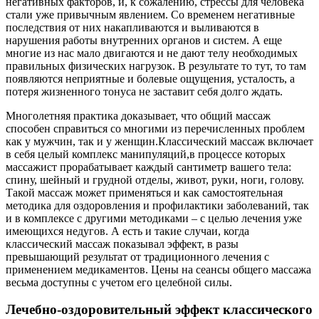
негативных факторов, и, к сожалению, стрессы для человека
стали уже привычным явлением. Со временем негативные
последствия от них накапливаются и выливаются в
нарушения работы внутренних органов и систем. А еще
многие из нас мало двигаются и не дают телу необходимых
правильных физических нагрузок. В результате то тут, то там
появляются неприятные и болевые ощущения, усталость, а
потеря жизненного тонуса не заставит себя долго ждать.
Многолетняя практика доказывает, что общий массаж
способен справиться со многими из перечисленных проблем
как у мужчин, так и у женщин.Классический массаж включает
в себя целый комплекс манипуляций,в процессе которых
массажист прорабатывает каждый сантиметр вашего тела:
спину, шейный и грудной отделы, живот, руки, ноги, голову.
Такой массаж может применяться и как самостоятельная
методика для оздоровления и профилактики заболеваний, так
и в комплексе с другими методиками – с целью лечения уже
имеющихся недугов. А есть и такие случаи, когда
классический массаж показывал эффект, в разы
превышающий результат от традиционного лечения с
применением медикаментов. Цены на сеансы общего массажа
весьма доступны с учетом его целебной силы.
Лечебно-оздоровительный эффект классического