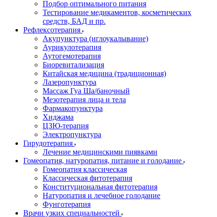
Подбор оптимального питания
Тестирование медикаментов, косметических
средств, БАД и пр.
Рефлексотерапия
Акупунктура (иглоукалывание)
Аурикулотерапия
Аутогемотерапия
Биоревитализация
Китайская медицина (традиционная)
Лазеропунктура
Массаж Гуа Ша/баночный
Мезотерапия лица и тела
Фармакопунктура
Хиджама
ЦЗЮ-терапия
Электропунктура
Гирудотерапия
Лечение медицинскими пиявками
Гомеопатия, натуропатия, питание и голодание
Гомеопатия классическая
Классическая фитотерапия
Конституциональная фитотерапия
Натуропатия и лечебное голодание
Фунготерапия
Врачи узких специальностей