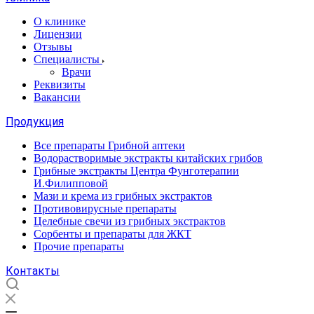
О клинике
Лицензии
Отзывы
Специалисты
Врачи
Реквизиты
Вакансии
Продукция
Все препараты Грибной аптеки
Водорастворимые экстракты китайских грибов
Грибные экстракты Центра Фунготерапии
И.Филипповой
Мази и крема из грибных экстрактов
Противовирусные препараты
Целебные свечи из грибных экстрактов
Сорбенты и препараты для ЖКТ
Прочие препараты
Контакты