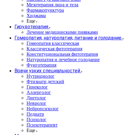
Мезотерапия лица и тела
Фармакопунктура
Хиджама
Еще
Гирудотерапия
Лечение медицинскими пиявками
Гомеопатия, натуропатия, питание и голодание
Гомеопатия классическая
Классическая фитотерапия
Конституциональная фитотерапия
Натуропатия и лечебное голодание
Фунготерапия
Врачи узких специальностей
Нутрициолог
Фтизиатр детский
Гинеколог
Аллерголог
Диетолог
Невролог
Нейропсихолог
Педиатр
Психолог
Психотерапевт
Еще