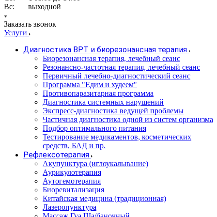
Вс: выходной
Заказать звонок
Услуги
Диагностика ВРТ и биорезонансная терапия
Биорезонансная терапия, лечебный сеанс
Резонансно-частотная терапия, лечебный сеанс
Первичный лечебно-диагностический сеанс
Программа "Едим и худеем"
Противопаразитарная программа
Диагностика системных нарушений
Экспресс-диагностика ведущей проблемы
Частичная диагностика одной из систем организма
Подбор оптимального питания
Тестирование медикаментов, косметических
средств, БАД и пр.
Рефлексотерапия
Акупунктура (иглоукалывание)
Аурикулотерапия
Аутогемотерапия
Биоревитализация
Китайская медицина (традиционная)
Лазеропунктура
Массаж Гуа Ша/баночный