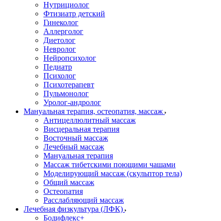
Нутрициолог
Фтизиатр детский
Гинеколог
Аллерголог
Диетолог
Невролог
Нейропсихолог
Педиатр
Психолог
Психотерапевт
Пульмонолог
Уролог-андролог
Мануальная терапия, остеопатия, массаж
Антицеллюлитный массаж
Висцеральная терапия
Восточный массаж
Лечебный массаж
Мануальная терапия
Массаж тибетскими поющими чашами
Моделирующий массаж (скульптор тела)
Общий массаж
Остеопатия
Расслабляющий массаж
Лечебная физкультура (ЛФК)
Бодифлекс+