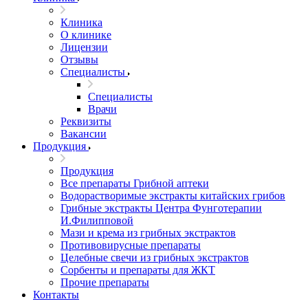
Клиника
О клинике
Лицензии
Отзывы
Специалисты
Специалисты
Врачи
Реквизиты
Вакансии
Продукция
Продукция
Все препараты Грибной аптеки
Водорастворимые экстракты китайских грибов
Грибные экстракты Центра Фунготерапии
И.Филипповой
Мази и крема из грибных экстрактов
Противовирусные препараты
Целебные свечи из грибных экстрактов
Сорбенты и препараты для ЖКТ
Прочие препараты
Контакты