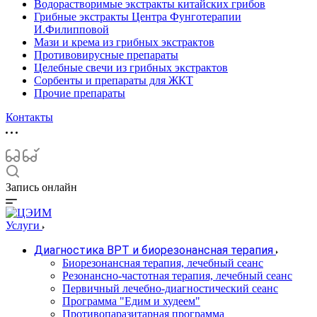
Водорастворимые экстракты китайских грибов
Грибные экстракты Центра Фунготерапии
И.Филипповой
Мази и крема из грибных экстрактов
Противовирусные препараты
Целебные свечи из грибных экстрактов
Сорбенты и препараты для ЖКТ
Прочие препараты
Контакты
Запись онлайн
Услуги
Диагностика ВРТ и биорезонансная терапия
Биорезонансная терапия, лечебный сеанс
Резонансно-частотная терапия, лечебный сеанс
Первичный лечебно-диагностический сеанс
Программа "Едим и худеем"
Противопаразитарная программа