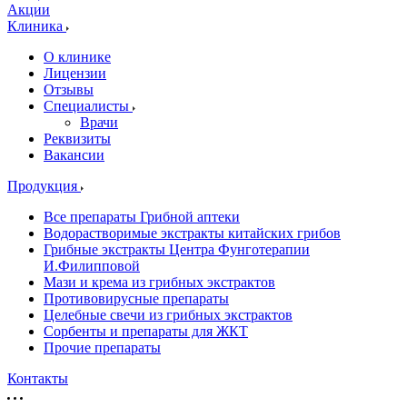
Акции
Клиника
О клинике
Лицензии
Отзывы
Специалисты
Врачи
Реквизиты
Вакансии
Продукция
Все препараты Грибной аптеки
Водорастворимые экстракты китайских грибов
Грибные экстракты Центра Фунготерапии
И.Филипповой
Мази и крема из грибных экстрактов
Противовирусные препараты
Целебные свечи из грибных экстрактов
Сорбенты и препараты для ЖКТ
Прочие препараты
Контакты