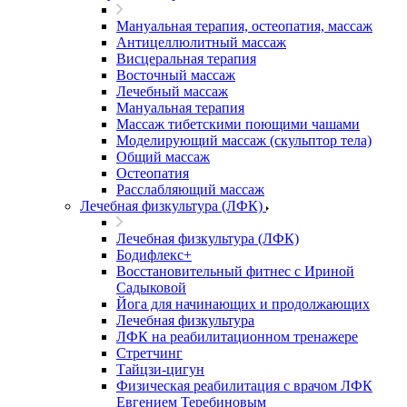
Мануальная терапия, остеопатия, массаж
Антицеллюлитный массаж
Висцеральная терапия
Восточный массаж
Лечебный массаж
Мануальная терапия
Массаж тибетскими поющими чашами
Моделирующий массаж (скульптор тела)
Общий массаж
Остеопатия
Расслабляющий массаж
Лечебная физкультура (ЛФК)
Лечебная физкультура (ЛФК)
Бодифлекс+
Восстановительный фитнес с Ириной
Садыковой
Йога для начинающих и продолжающих
Лечебная физкультура
ЛФК на реабилитационном тренажере
Стретчинг
Тайцзи-цигун
Физическая реабилитация с врачом ЛФК
Евгением Теребиновым