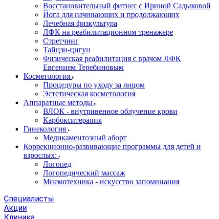
Восстановительный фитнес с Ириной Садыковой
Йога для начинающих и продолжающих
Лечебная физкультура
ЛФК на реабилитационном тренажере
Стретчинг
Тайцзи-цигун
Физическая реабилитация с врачом ЛФК
Евгением Теребиновым
Косметология
Процедуры по уходу за лицом
Эстетическая косметология
Аппаратные методы
ВЛОК - внутривенное облучение крови
Карбокситерапия
Гинекология
Медикаментозный аборт
Коррекционно-развивающие программы для детей и
взрослых:
Логопед
Логопедический массаж
Мнемотехника - искусство запоминания
Специалисты
Акции
Клиника