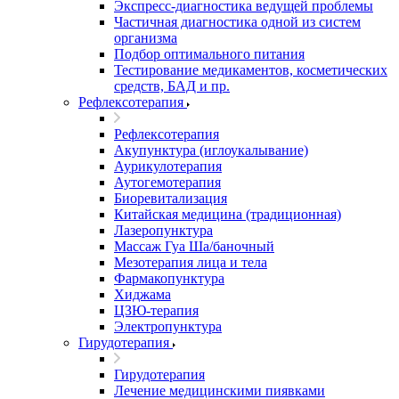
Экспресс-диагностика ведущей проблемы
Частичная диагностика одной из систем
организма
Подбор оптимального питания
Тестирование медикаментов, косметических
средств, БАД и пр.
Рефлексотерапия
Рефлексотерапия
Акупунктура (иглоукалывание)
Аурикулотерапия
Аутогемотерапия
Биоревитализация
Китайская медицина (традиционная)
Лазеропунктура
Массаж Гуа Ша/баночный
Мезотерапия лица и тела
Фармакопунктура
Хиджама
ЦЗЮ-терапия
Электропунктура
Гирудотерапия
Гирудотерапия
Лечение медицинскими пиявками