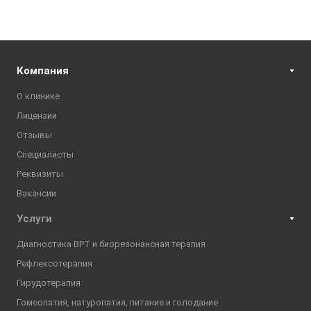
Компания
О клинике
Лицензии
Отзывы
Специалисты
Реквизиты
Вакансии
Услуги
Диагностика ВРТ и биорезонансная терапия
Рефлексотерапия
Гирудотерапия
Гомеопатия, натуропатия, питание и голодание